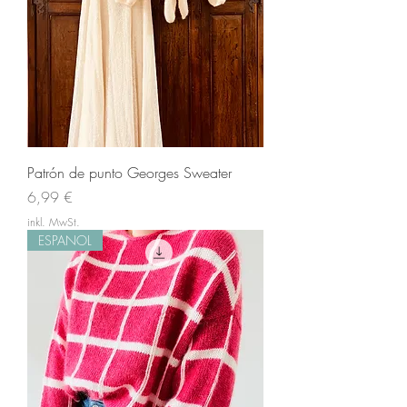
Patrón de punto Georges Sweater
Preis
6,99 €
inkl. MwSt.
ESPANOL