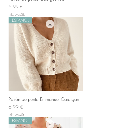
Preis
6,99 €
inkl. MwSt.
ESPANOL
Patrón de punto Emmanuel Cardigan
Preis
6,99 €
inkl. MwSt.
ESPANOL