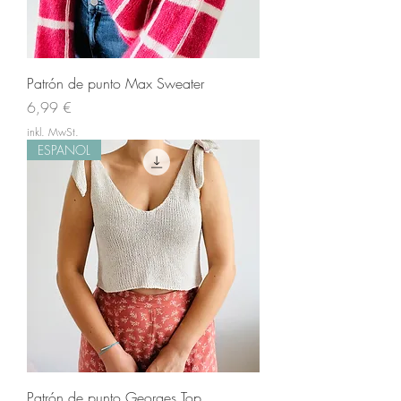
Patrón de punto Max Sweater
Preis
6,99 €
inkl. MwSt.
ESPANOL
Patrón de punto Georges Top