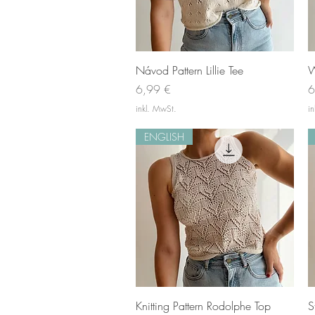
Schnellansicht
Návod Pattern Lillie Tee
W
Preis
P
6,99 €
6
inkl. MwSt.
i
ENGLISH
Schnellansicht
Knitting Pattern Rodolphe Top
S