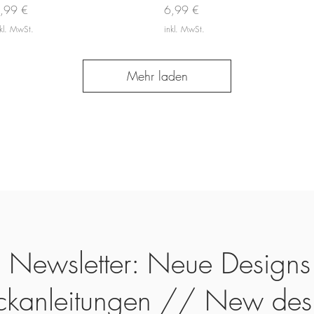
reis
Preis
,99 €
6,99 €
nkl. MwSt.
inkl. MwSt.
Mehr laden
Newsletter: Neue Designs
ickanleitungen // New des