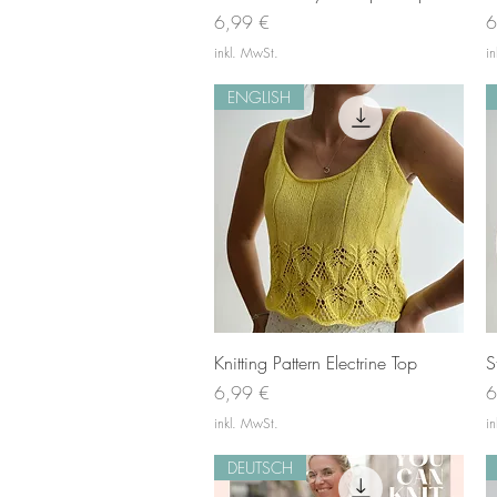
Preis
P
6,99 €
6
inkl. MwSt.
i
ENGLISH
Schnellansicht
Knitting Pattern Electrine Top
S
Preis
P
6,99 €
6
inkl. MwSt.
i
DEUTSCH