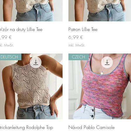
Schnellansicht
Schnellansicht
zór na druty Lillie Tee
Patron Lillie Tee
reis
Preis
,99 €
6,99 €
nkl. MwSt.
inkl. MwSt.
DEUTSCH
CZECH
Schnellansicht
Schnellansicht
trickanleitung Rodolphe Top
Návod Pablo Camisole