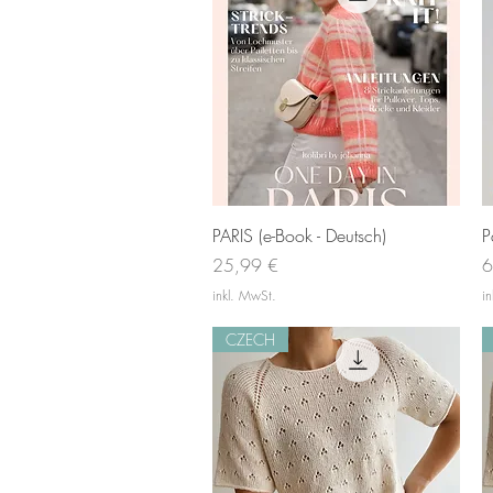
Schnellansicht
PARIS (e-Book - Deutsch)
P
Preis
P
25,99 €
6
inkl. MwSt.
i
CZECH