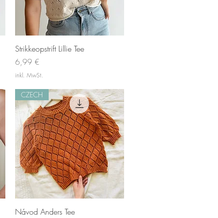
Schnellansicht
Strikkeopstrift Lillie Tee
Preis
6,99 €
inkl. MwSt.
CZECH
Schnellansicht
Návod Anders Tee