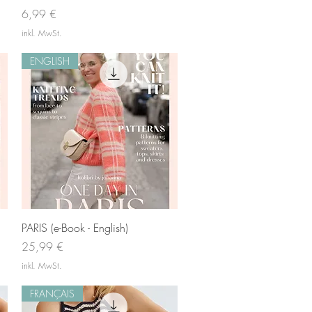
Preis
6,99 €
inkl. MwSt.
ENGLISH
Schnellansicht
PARIS (e-Book - English)
Preis
25,99 €
inkl. MwSt.
FRANÇAIS