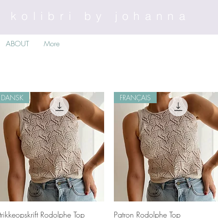
kolibri by johanna
ABOUT
More
DANSK
FRANÇAIS
Schnellansicht
Schnellansicht
trikkeopskrift Rodolphe Top
Patron Rodolphe Top