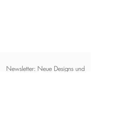
Newsletter: Neue Designs und
Strickanleitungen // New
designs and patterns
Enter your email here*
Subscribe Now