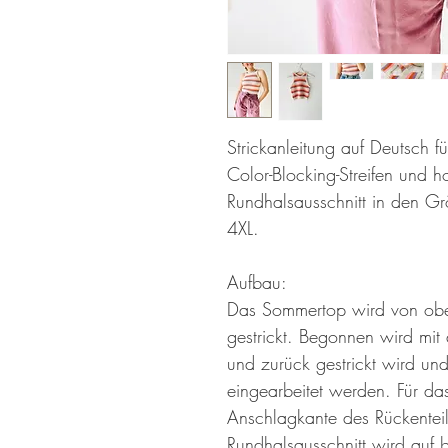
Strickanleitung auf Deutsch f
Color-Blocking-Streifen und 
Rundhalsausschnitt in den Grö
4XL.
Aufbau:
Das Sommertop wird von obe
gestrickt. Begonnen wird mit 
und zurück gestrickt wird un
eingearbeitet werden. Für da
Anschlagkante des Rückentei
Rundhalsausschnitt wird auf b