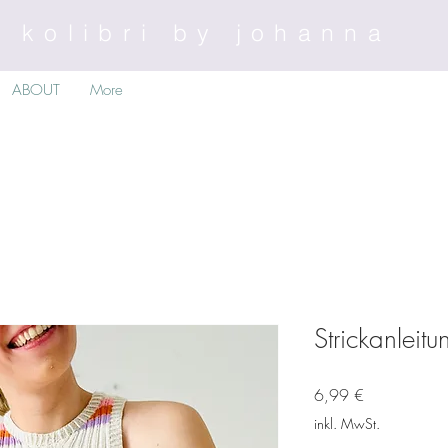
kolibri by johanna
ABOUT
More
Strickanleit
Preis
6,99 €
inkl. MwSt.