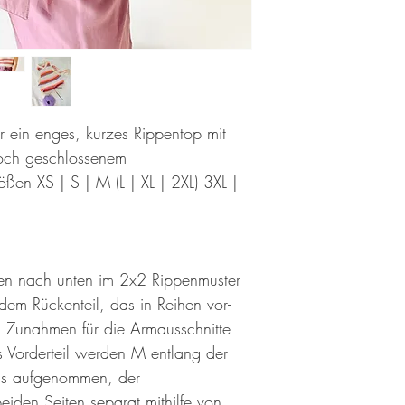
ür ein enges, kurzes Rippentop mit
hoch geschlossenem
ßen XS | S | M (L | XL | 2XL) 3XL |
n nach unten im 2x2 Rippenmuster
dem Rückenteil, das in Reihen vor-
d Zunahmen für die Armausschnitte
s Vorderteil werden M entlang der
ls aufgenommen, der
eiden Seiten separat mithilfe von