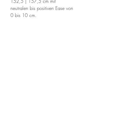
152,5 | 157,5
cm mit
neutralen bis positiven Ease von
0 bis 10 cm.
Länge:
46 | 48 | 49 (51 | 52 | 55)
55 | 58 | 58 cm – individuell
anpassbar.
Eventuell wird mehr
oder weniger Garn benötigt als
angegeben.
Ärmellänge (ab Achselhöhle):
38 cm (+ 6 cm Bündchen) –
individuell anpassbar.
Eventuell
wird mehr oder weniger Garn
benötigt als angegeben.
Ärmelumfang:
37 | 40 | 45
(47 | 50 | 50) 55 | 55 | 56
cm