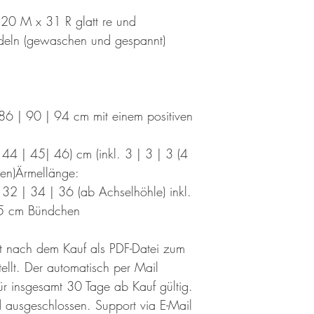
0 M x 31 R glatt re und
eln (gewaschen und gespannt)
86 | 90 | 94 cm mit einem positiven
44 | 45| 46) cm (inkl. 3 | 3 | 3 (4
hen)Ärmellänge:
32 | 34 | 36 (ab Achselhöhle) inkl.
| 5 cm Bündchen
ekt nach dem Kauf als PDF-Datei zum
llt. Der automatisch per Mail
für insgesamt 30 Tage ab Kauf gültig.
ausgeschlossen. Support via E-Mail