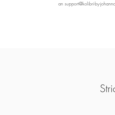
an support@kolibri-by-johann
Str