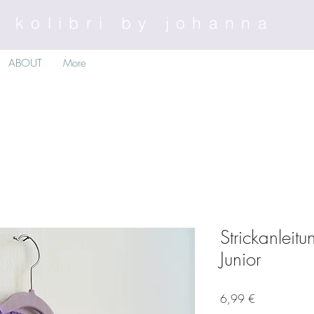
kolibri by johanna
ABOUT
More
Strickanlei
Junior
Preis
6,99 €