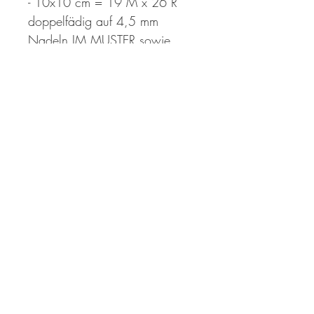
- 10x10 cm = 19 M x 26 R
doppelfädig auf 4,5 mm
Nadeln IM MUSTER sowie
gewaschen und gespannt
Maße
Brustumfang fertiger Sweater:
92 | 103 | 113 (123 | 130
|136) cm mit einem positive
Ease von etwa 15 cm.
Länge: 49 | 53 | 54 (58 | 60
| 63) cm (inkl. 4 cm Bündchen)
Die Anleitung wird direkt nach
dem Kauf als PDF-Datei zum
Download bereit gestellt. Der
Download-Link ist 30 Tage lang