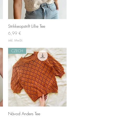
Schnellansicht
Strikkeopstrift Lillie Tee
Preis
6,99 €
inkl. MwSt.
CZECH
Schnellansicht
Návod Anders Tee