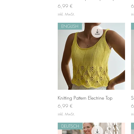
Preis
P
6,99 €
6
inkl. MwSt.
i
ENGLISH
Schnellansicht
Knitting Pattern Electrine Top
S
Preis
P
6,99 €
6
inkl. MwSt.
i
DEUTSCH