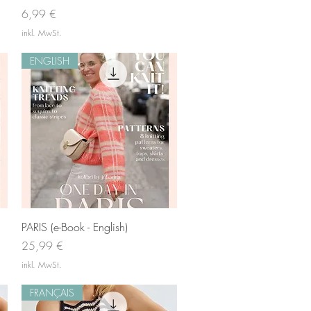
Preis
6,99 €
inkl. MwSt.
ENGLISH
Schnellansicht
PARIS (e-Book - English)
Preis
25,99 €
inkl. MwSt.
FRANÇAIS