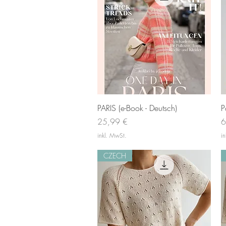
Schnellansicht
PARIS (e-Book - Deutsch)
P
Preis
P
25,99 €
6
inkl. MwSt.
i
CZECH