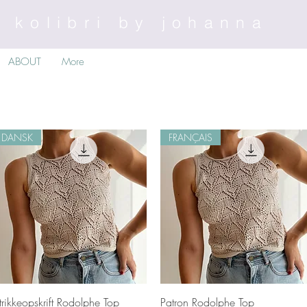
kolibri by johanna
ABOUT
More
DANSK
FRANÇAIS
Schnellansicht
Schnellansicht
trikkeopskrift Rodolphe Top
Patron Rodolphe Top