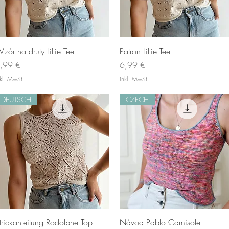
Schnellansicht
Schnellansicht
zór na druty Lillie Tee
Patron Lillie Tee
reis
Preis
,99 €
6,99 €
nkl. MwSt.
inkl. MwSt.
DEUTSCH
CZECH
Schnellansicht
Schnellansicht
trickanleitung Rodolphe Top
Návod Pablo Camisole