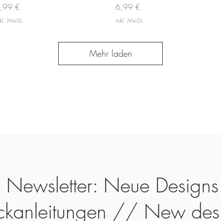
reis
Preis
,99 €
6,99 €
nkl. MwSt.
inkl. MwSt.
Mehr laden
Newsletter: Neue Designs
ickanleitungen // New des