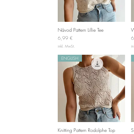
Schnellansicht
Návod Pattern Lillie Tee
W
Preis
P
6,99 €
6
inkl. MwSt.
i
ENGLISH
Schnellansicht
Knitting Pattern Rodolphe Top
S